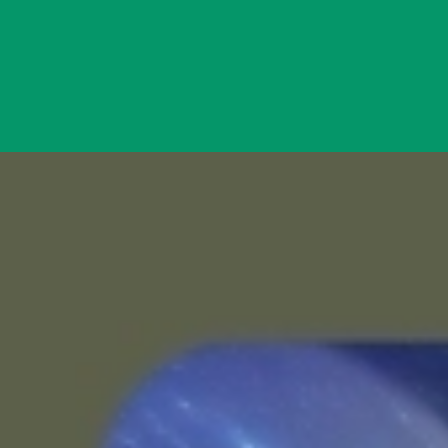
Đang mở
https://yeukhoahoc.edu.vn/nang-luong-nhiet-hach-