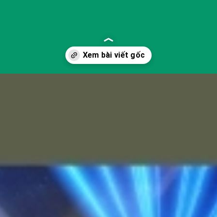
la-gi