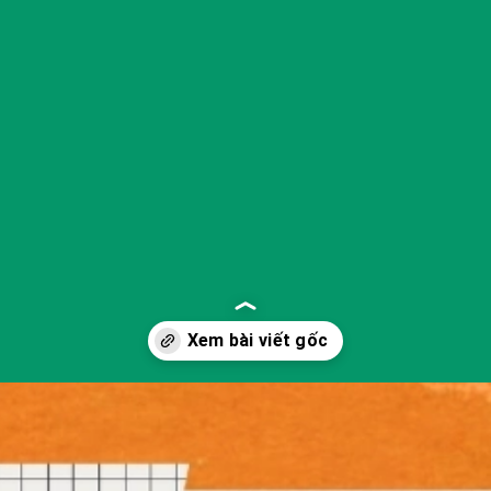
Đang mở
https://yeukhoahoc.edu.vn/nguyen-nhan-o-nhiem-dat