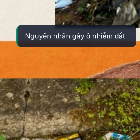
Nguyên nhân gây ô nhiễm đất
Đang mở
https://yeukhoahoc.edu.vn/nguyen-nhan-o-nhiem-dat