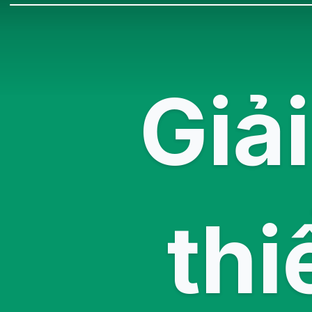
Giả
thi