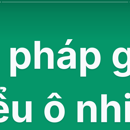
i pháp 
ểu ô n