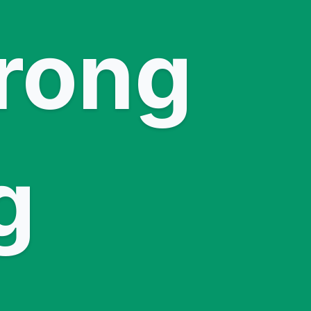
trong
g