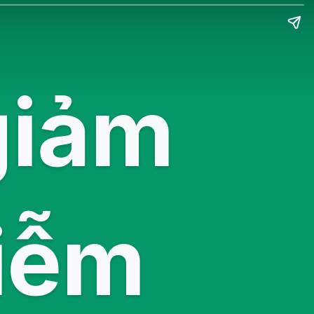
giảm
hiễm