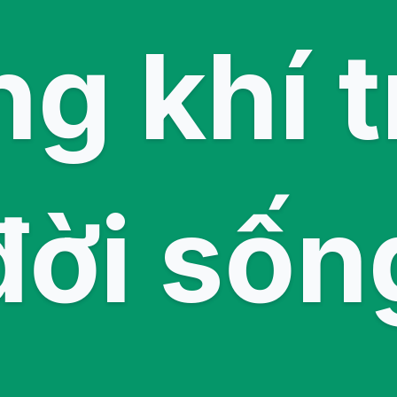
g khí 
đời sốn