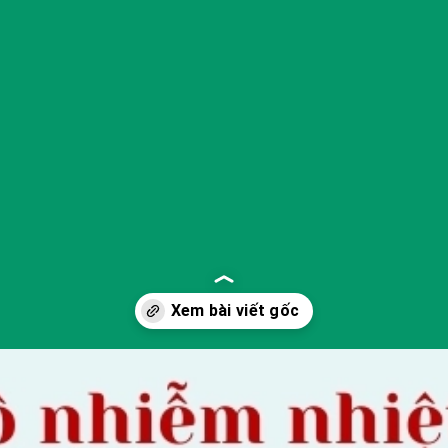
Đang mở
https://yeukhoahoc.edu.vn/o-nhiem-nhiet-do-do-thi