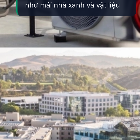
như mái nhà xanh và vật liệu
Đang mở
https://yeukhoahoc.edu.vn/o-nhiem-nhiet-do-do-thi