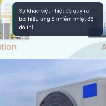
Sự khác biệt nhiệt độ gây ra
bởi hiệu ứng ô nhiễm nhiệt độ
đô thị
Đang mở
https://yeukhoahoc.edu.vn/o-nhiem-nhiet-do-do-thi