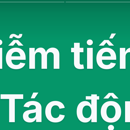
iễm tiế
? Tác độ