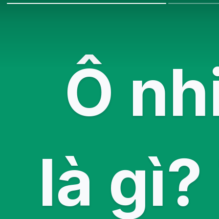
Ô nh
là gì