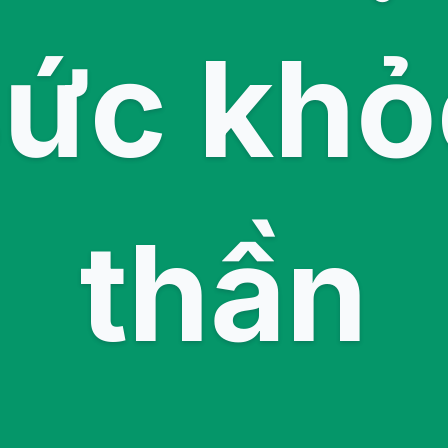
ức khỏ
thần