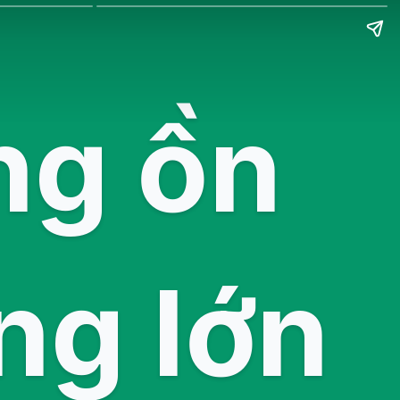
ng ồn
ng lớn