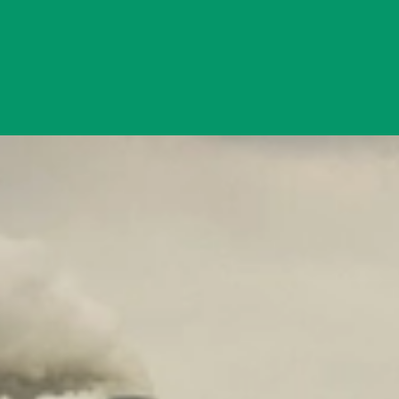
Đang mở
https://yeukhoahoc.edu.vn/o-nhiem-tieng-on