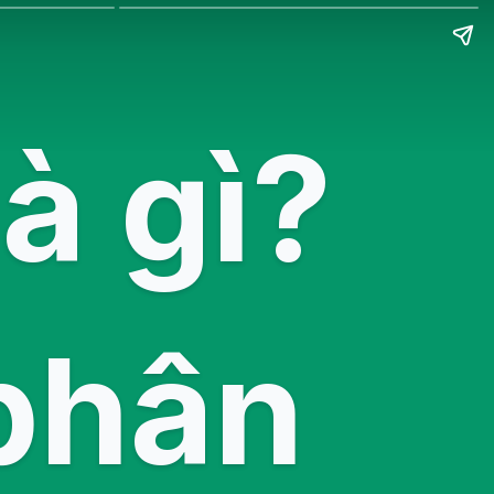
à gì?
phân