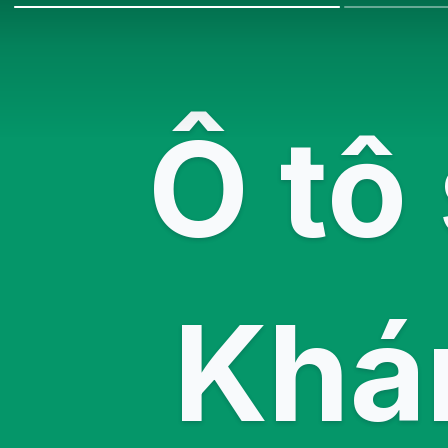
Ô tô
Khá