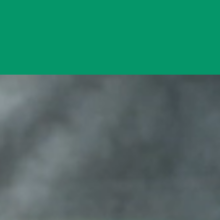
Đang mở
https://yeukhoahoc.edu.vn/o-to-sedan-la-gi