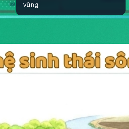
vững
Đang mở
https://yeukhoahoc.edu.vn/quan-ly-nuoc