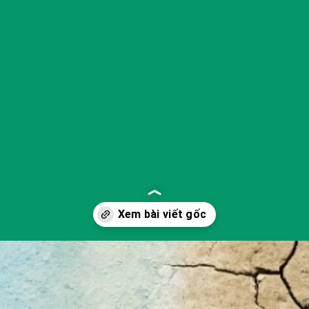
Đang mở
https://yeukhoahoc.edu.vn/quan-ly-nuoc