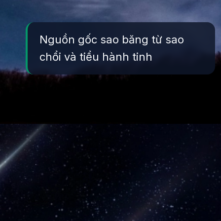
Nguồn gốc sao băng từ sao
chổi và tiểu hành tinh
Đang mở
https://yeukhoahoc.edu.vn/sao-bang