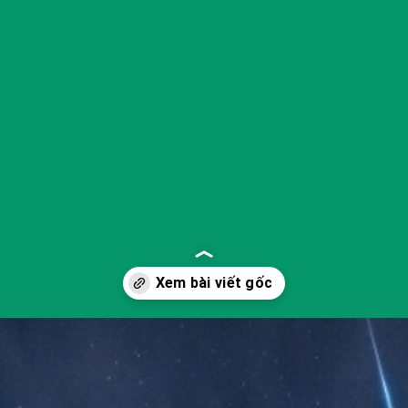
Đang mở
https://yeukhoahoc.edu.vn/sao-bang