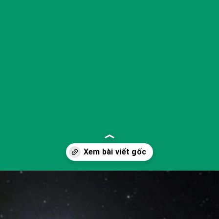
Đang mở
https://yeukhoahoc.edu.vn/sao-doi