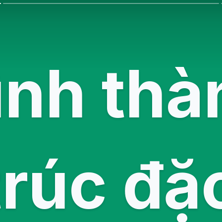
ình thà
trúc đặc