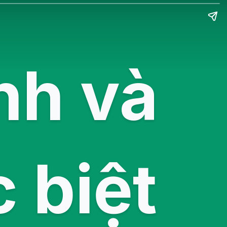
nh và
 biệt