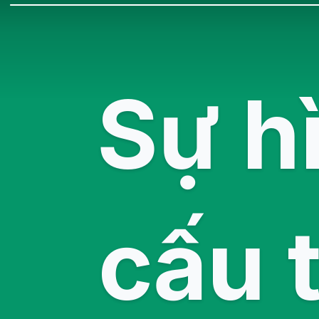
Sự h
cấu 