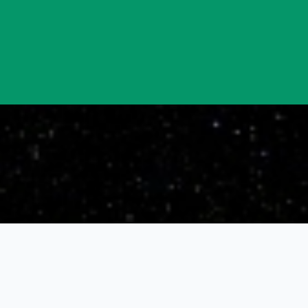
Đang mở
https://yeukhoahoc.edu.vn/sao-hai-vuong