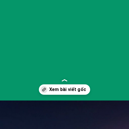
Đang mở
https://yeukhoahoc.edu.vn/sinh-hoc-ngoai-trai-dat