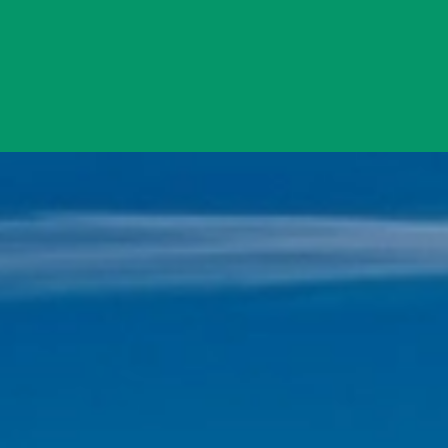
Đang mở
https://yeukhoahoc.edu.vn/tac-dong-he-sinh-thai