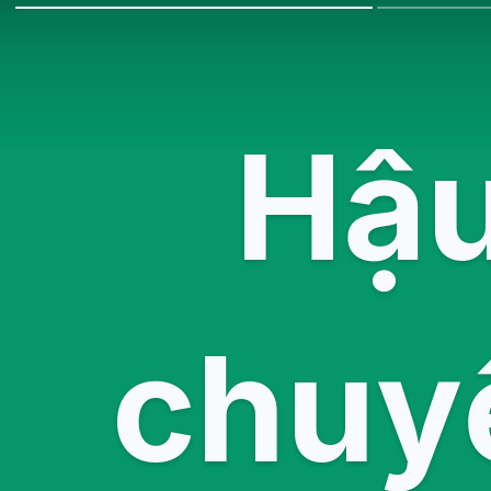
Hậu
chuyề