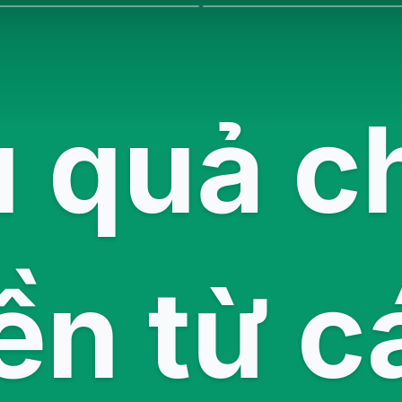
 quả c
n từ c