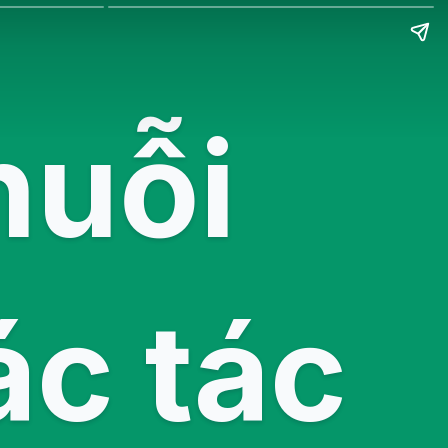
huỗi
ác tác