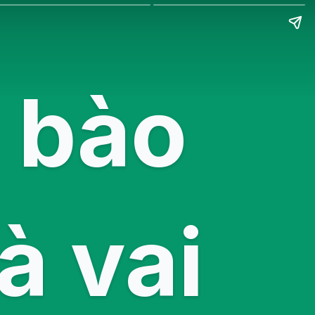
ế bào
à vai