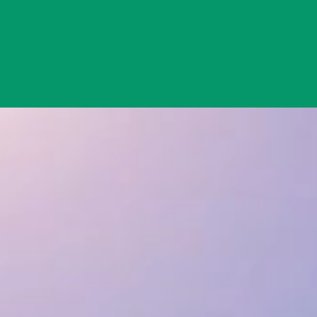
Đang mở
https://yeukhoahoc.edu.vn/te-bao-nhien-lieu