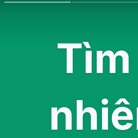
Tìm 
nhiê