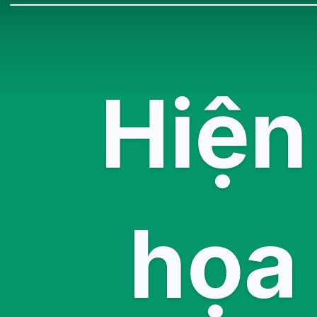
Hiện
họa 