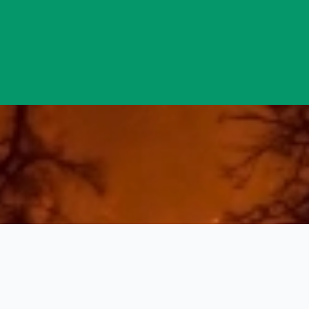
Đang mở
https://yeukhoahoc.edu.vn/tham-hoa-tu-nhien