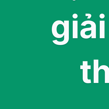
giả
th