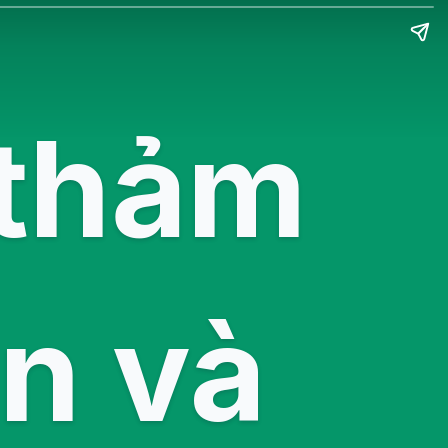
 thảm
ên và