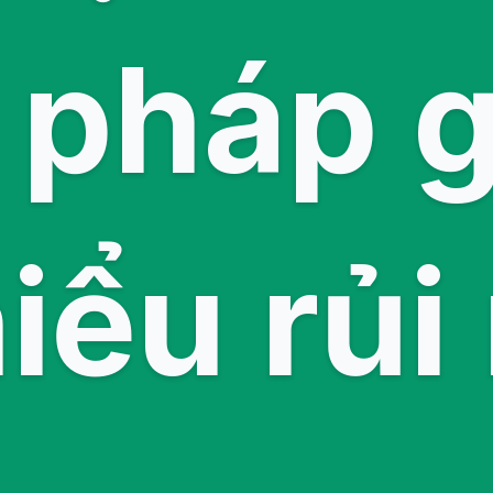
i pháp 
iểu rủi