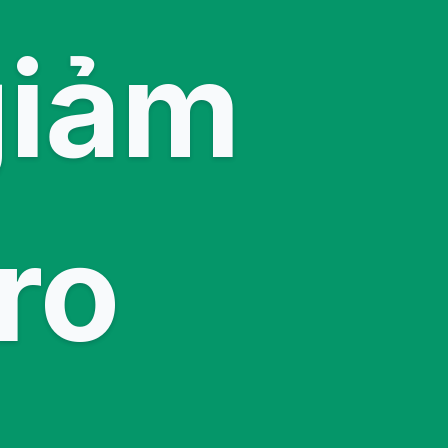
giảm
 ro