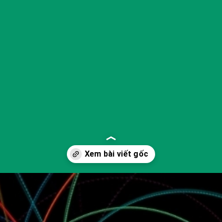
Đang mở
https://yeukhoahoc.edu.vn/thuyet-day