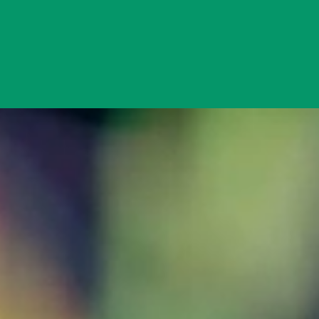
Đang mở
https://yeukhoahoc.edu.vn/tien-ma-hoa