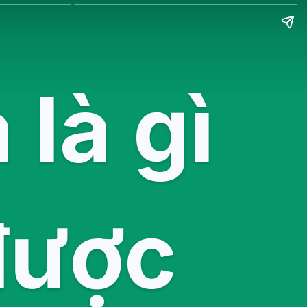
là gì
 được