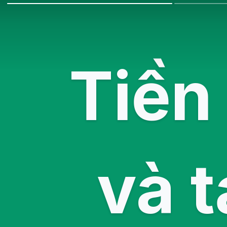
Tiền
và t