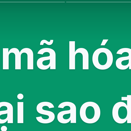
 mã hóa 
ại sao