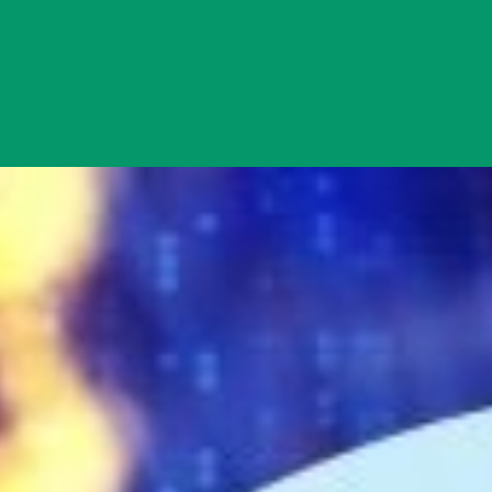
Đang mở
https://yeukhoahoc.edu.vn/tu-dong-hoa