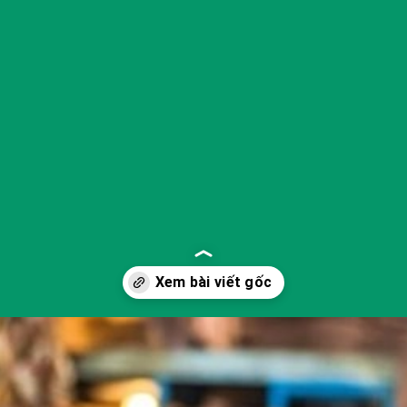
Đang mở
https://yeukhoahoc.edu.vn/ung-dung-vat-lieu-tai-che