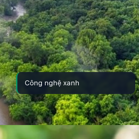
Công nghệ xanh
Đang mở
https://yeukhoahoc.edu.vn/ung-dung-vat-lieu-tai-che