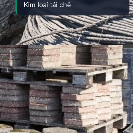
Kim loại tái chế
Đang mở
https://yeukhoahoc.edu.vn/ung-dung-vat-lieu-tai-che