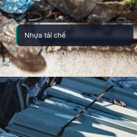
Nhựa tái chế
Đang mở
https://yeukhoahoc.edu.vn/ung-dung-vat-lieu-tai-che