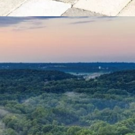
Đang mở
https://yeukhoahoc.edu.vn/ung-dung-vat-lieu-tai-che