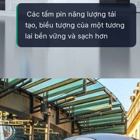
Các tấm pin năng lượng tái
tạo, biểu tượng của một tương
lai bền vững và sạch hơn
Đang mở
https://yeukhoahoc.edu.vn/vai-tro-cua-cong-nghe-xanh