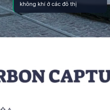
không khí ở các đô thị
Đang mở
https://yeukhoahoc.edu.vn/vai-tro-cua-cong-nghe-xanh