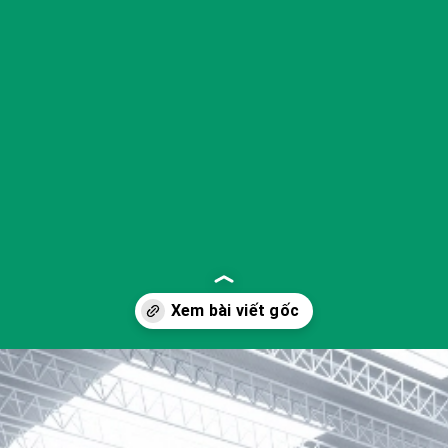
Đang mở
https://yeukhoahoc.edu.vn/vai-tro-cua-cong-nghe-xanh