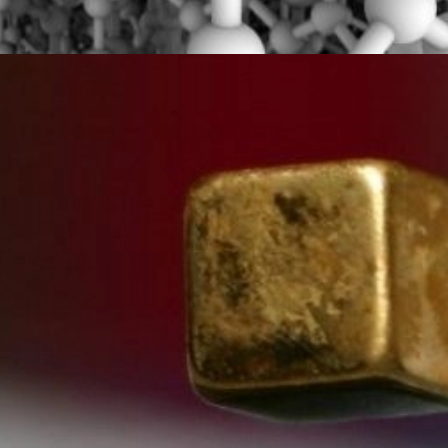
Đang mở
https://yeukhoahoc.edu.vn/vat-lieu-nang-luong