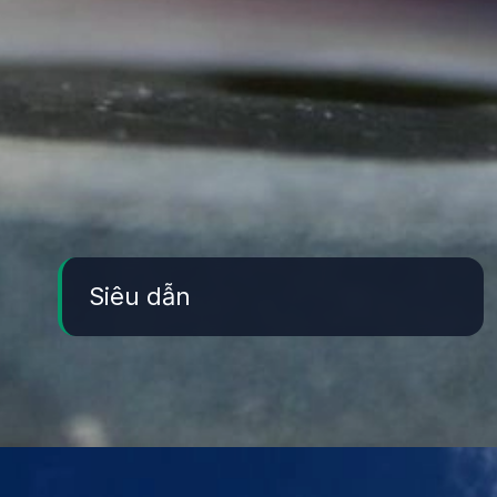
Siêu dẫn
Đang mở
https://yeukhoahoc.edu.vn/vat-lieu-nang-luong