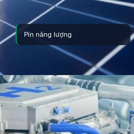
Pin năng lượng
Đang mở
https://yeukhoahoc.edu.vn/vat-lieu-nang-luong