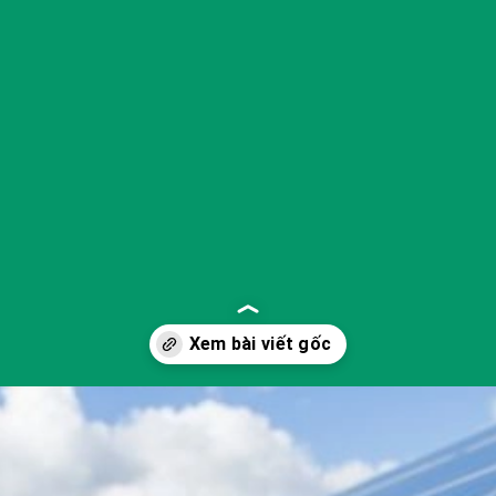
Đang mở
https://yeukhoahoc.edu.vn/vat-lieu-nang-luong