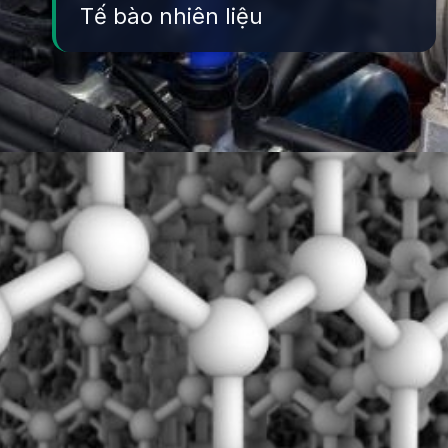
Tế bào nhiên liệu
Đang mở
https://yeukhoahoc.edu.vn/vat-lieu-nang-luong