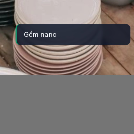
Gốm nano
Đang mở
https://yeukhoahoc.edu.vn/vat-lieu-nano-gom-chiu-nhiet