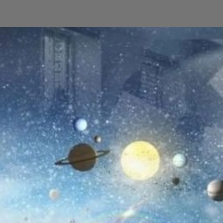
Đang mở
https://yeukhoahoc.edu.vn/vat-lieu-nano-gom-chiu-nhiet