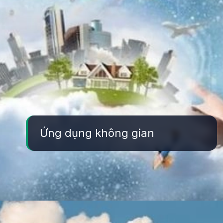
Ứng dụng không gian
Đang mở
https://yeukhoahoc.edu.vn/vat-lieu-nano-gom-chiu-nhiet