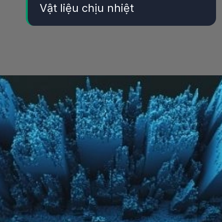
Vật liệu chịu nhiệt
Đang mở
https://yeukhoahoc.edu.vn/vat-lieu-nano-gom-chiu-nhiet