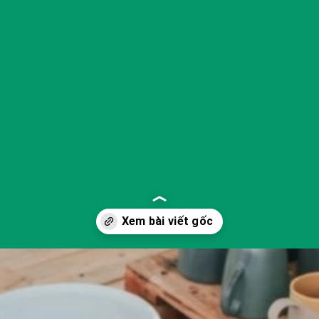
Đang mở
https://yeukhoahoc.edu.vn/vat-lieu-nano-gom-chiu-nhiet