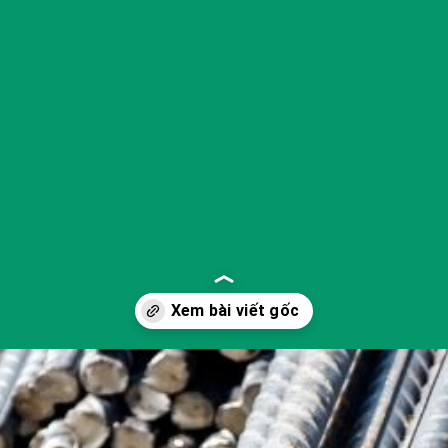
Đang mở
https://yeukhoahoc.edu.vn/vat-lieu-nano-kim-loai