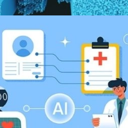
Đang mở
https://yeukhoahoc.edu.vn/vat-lieu-nano-kim-loai