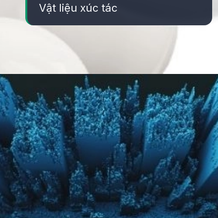
Vật liệu xúc tác
Đang mở
https://yeukhoahoc.edu.vn/vat-lieu-nano-kim-loai