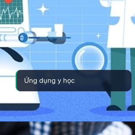
Ứng dụng y học
Đang mở
https://yeukhoahoc.edu.vn/vat-lieu-nano-kim-loai