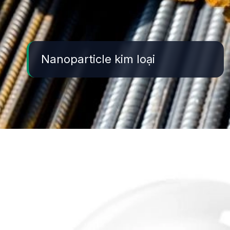
Nanoparticle kim loại
Đang mở
https://yeukhoahoc.edu.vn/vat-lieu-nano-kim-loai