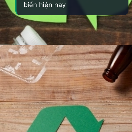
biến hiện nay
Đang mở
https://yeukhoahoc.edu.vn/vat-lieu-tai-che-la-gi