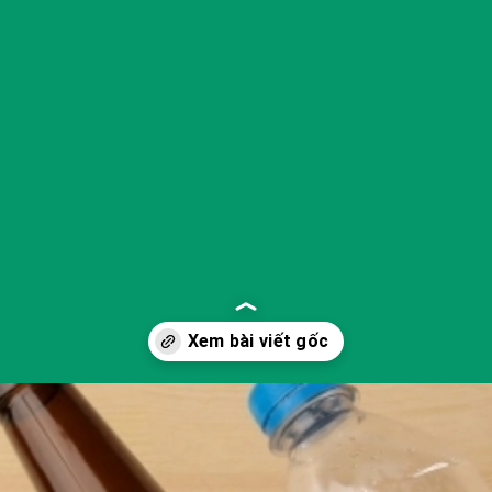
Đang mở
https://yeukhoahoc.edu.vn/vat-lieu-tai-che-la-gi