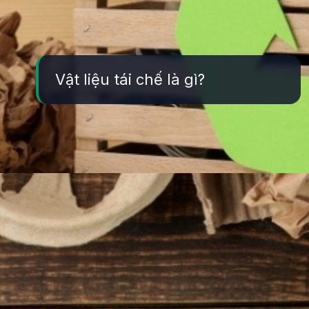
Vật liệu tái chế là gì?
Đang mở
https://yeukhoahoc.edu.vn/vat-lieu-tai-che-la-gi