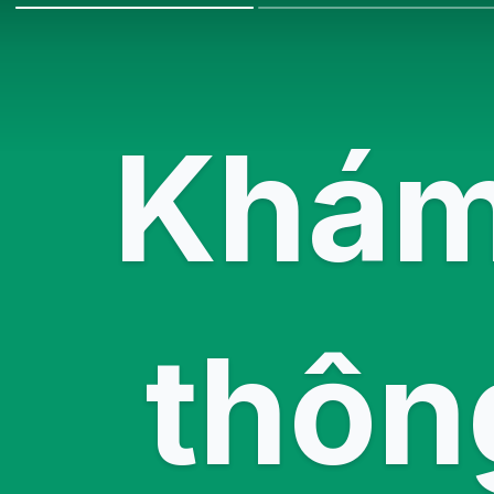
Khám 
thôn