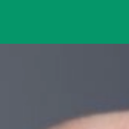
Đang mở
https://yeukhoahoc.edu.vn/vat-lieu-thong-minh