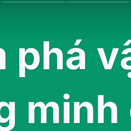
phá vậ
g minh