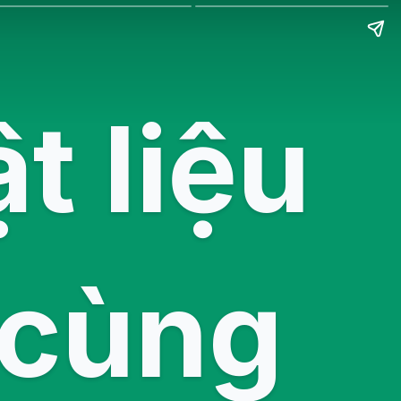
t liệu
 cùng