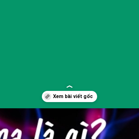
Đang mở
https://yeukhoahoc.edu.vn/vat-ly-plasma-la-gi