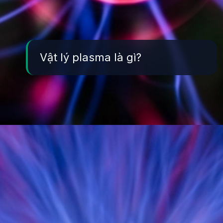
Vật lý plasma là gì?
Đang mở
https://yeukhoahoc.edu.vn/vat-ly-plasma-la-gi