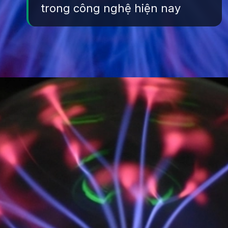
trong công nghệ hiện nay
Đang mở
https://yeukhoahoc.edu.vn/vat-ly-plasma-la-gi