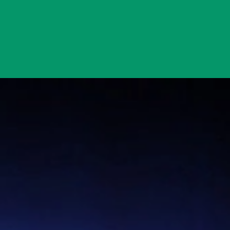
Đang mở
https://yeukhoahoc.edu.vn/ve-tinh-la-gi