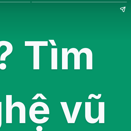
ì? Tìm
ghệ vũ