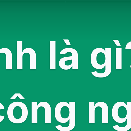
nh là g
công n