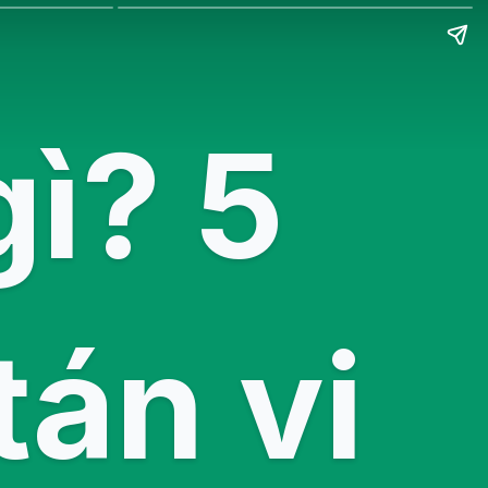
gì? 5
tán vi