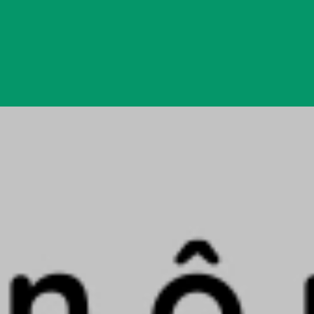
Đang mở
https://yeukhoahoc.edu.vn/vi-nhua