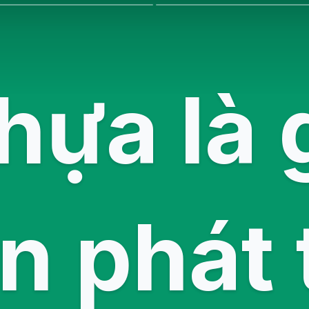
hựa là 
 phát 