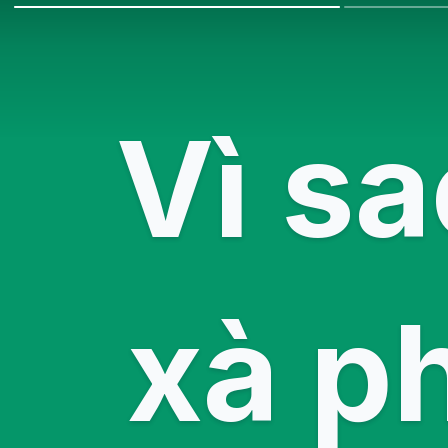
Vì s
xà p