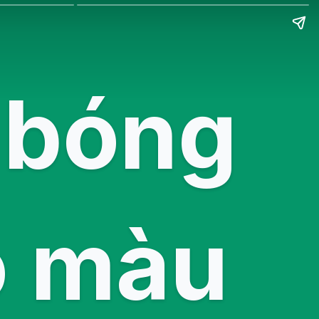
 bóng
ó màu