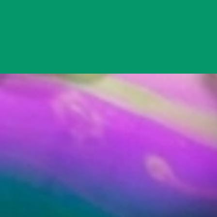
Đang mở
https://yeukhoahoc.edu.vn/vi-sao-bong-bong-xa-