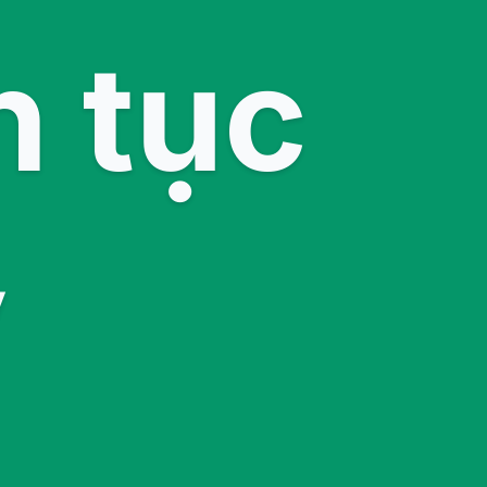
n tục
y