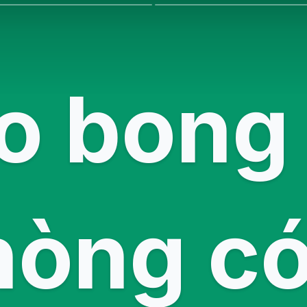
ao bong
hòng c