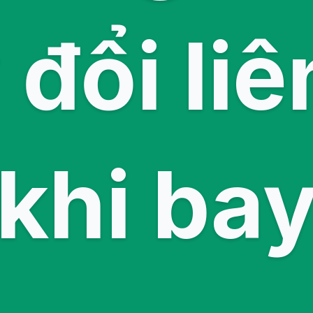
 đổi liê
khi ba