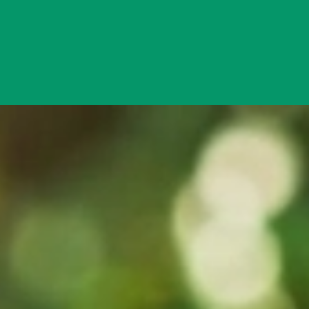
Đang mở
https://yeukhoahoc.edu.vn/vi-sao-cay-can-anh-sa