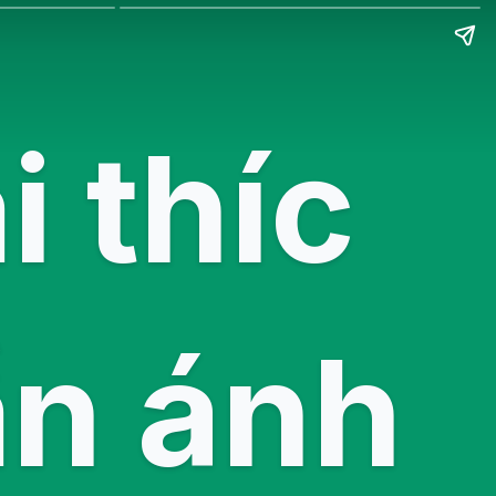
i thíc
ần ánh