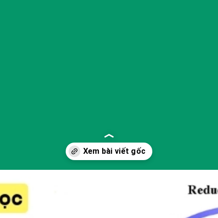
Đang mở
https://yeukhoahoc.edu.vn/vi-sao-chim-bay-duoc