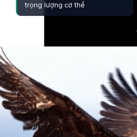
trọng lượng cơ thể
Đang mở
https://yeukhoahoc.edu.vn/vi-sao-chim-bay-duoc