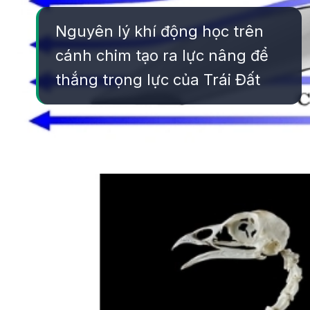
Nguyên lý khí động học trên
cánh chim tạo ra lực nâng để
thắng trọng lực của Trái Đất
Đang mở
https://yeukhoahoc.edu.vn/vi-sao-chim-bay-duoc