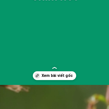
Đang mở
https://yeukhoahoc.edu.vn/vi-sao-chim-hot