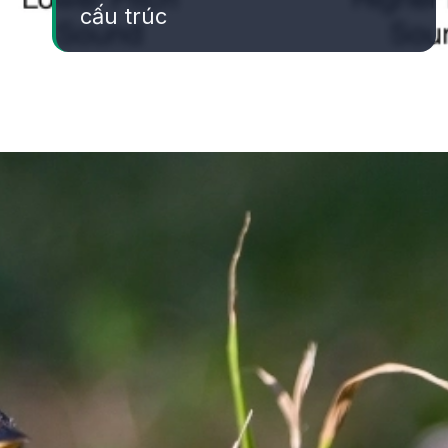
cấu trúc
Đang mở
https://yeukhoahoc.edu.vn/vi-sao-chim-hot