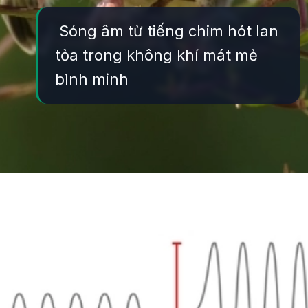
Sóng âm từ tiếng chim hót lan
tỏa trong không khí mát mẻ
bình minh
Đang mở
https://yeukhoahoc.edu.vn/vi-sao-chim-hot