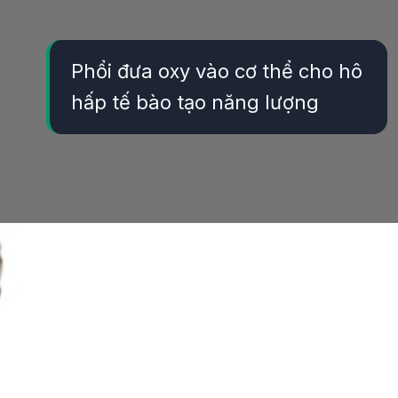
Phổi đưa oxy vào cơ thể cho hô
hấp tế bào tạo năng lượng
Đang mở
https://yeukhoahoc.edu.vn/vi-sao-chung-ta-can-tho