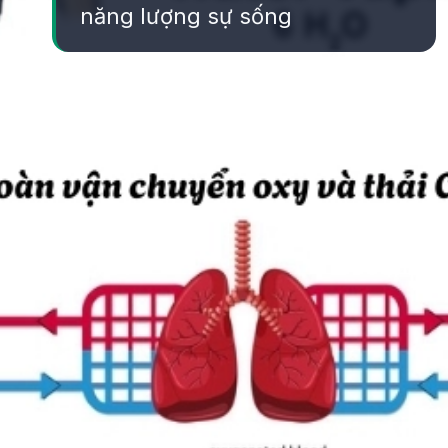
năng lượng sự sống
Đang mở
https://yeukhoahoc.edu.vn/vi-sao-chung-ta-can-tho