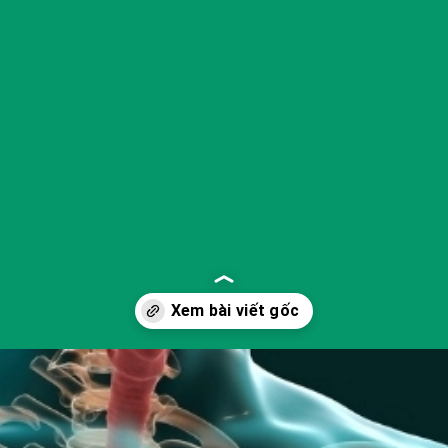
Đang mở
https://yeukhoahoc.edu.vn/vi-sao-chung-ta-can-tho