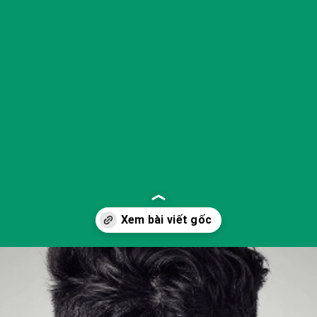
Đang mở
https://yeukhoahoc.edu.vn/vi-sao-chung-ta-co-the-quay