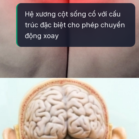
Hệ xương cột sống cổ với cấu
trúc đặc biệt cho phép chuyển
động xoay
Đang mở
https://yeukhoahoc.edu.vn/vi-sao-chung-ta-co-the-quay