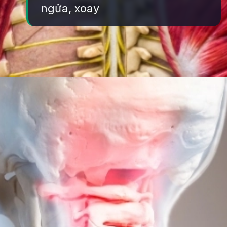
ngửa, xoay
Đang mở
https://yeukhoahoc.edu.vn/vi-sao-chung-ta-co-the-quay