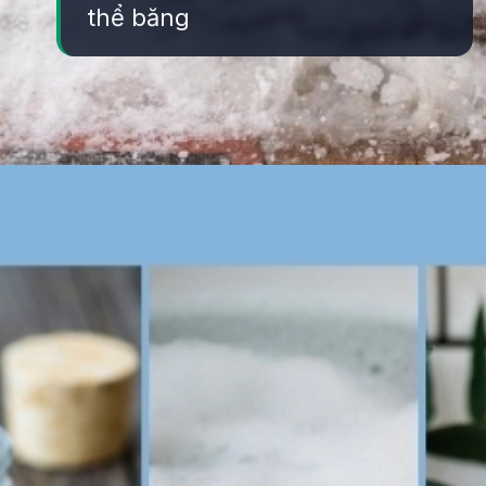
thể băng
Đang mở
https://yeukhoahoc.edu.vn/vi-sao-muoi-lam-tan-bang