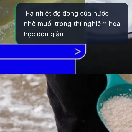
Hạ nhiệt độ đông của nước
nhờ muối trong thí nghiệm hóa
học đơn giản
Đang mở
https://yeukhoahoc.edu.vn/vi-sao-muoi-lam-tan-bang