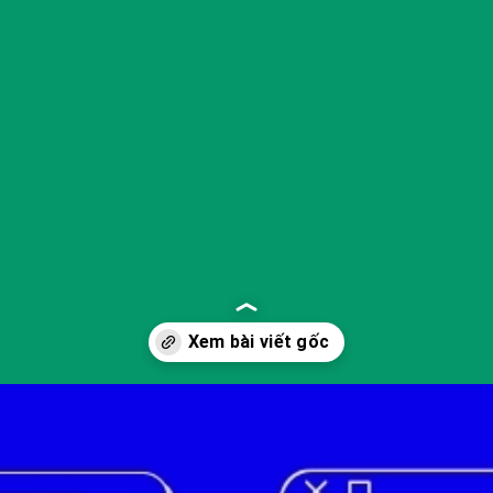
Đang mở
https://yeukhoahoc.edu.vn/vi-sao-muoi-lam-tan-bang