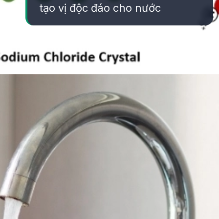
tạo vị độc đáo cho nước
Đang mở
https://yeukhoahoc.edu.vn/vi-sao-nuoc-co-vi