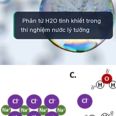
Phân tử H2O tinh khiết trong
thí nghiệm nước lý tưởng
Đang mở
https://yeukhoahoc.edu.vn/vi-sao-nuoc-co-vi