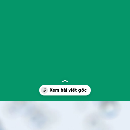
Đang mở
https://yeukhoahoc.edu.vn/vi-sao-nuoc-co-vi