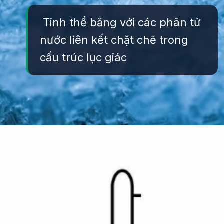
Tinh thể băng với các phân tử
nước liên kết chặt chẽ trong
cấu trúc lục giác
Đang mở
https://yeukhoahoc.edu.vn/vi-sao-nuoc-da-lanh