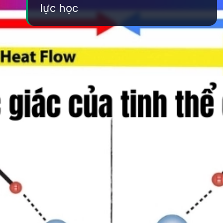
lực học
Đang mở
https://yeukhoahoc.edu.vn/vi-sao-nuoc-da-lanh