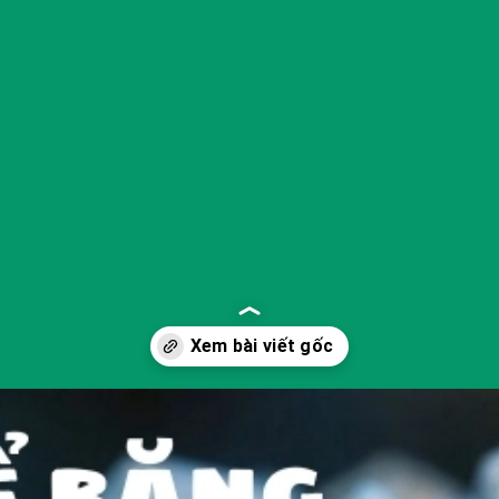
Đang mở
https://yeukhoahoc.edu.vn/vi-sao-nuoc-da-lanh