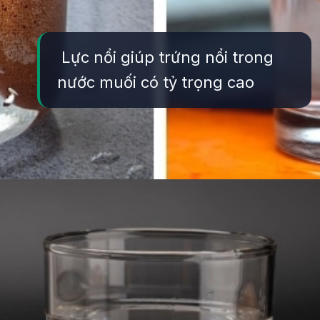
Lực nổi giúp trứng nổi trong
nước muối có tỷ trọng cao
Đang mở
https://yeukhoahoc.edu.vn/vi-sao-trung-noi-trong-nuoc-muoi