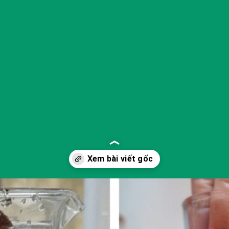
Đang mở
https://yeukhoahoc.edu.vn/vi-sao-trung-noi-trong-nuoc-muoi