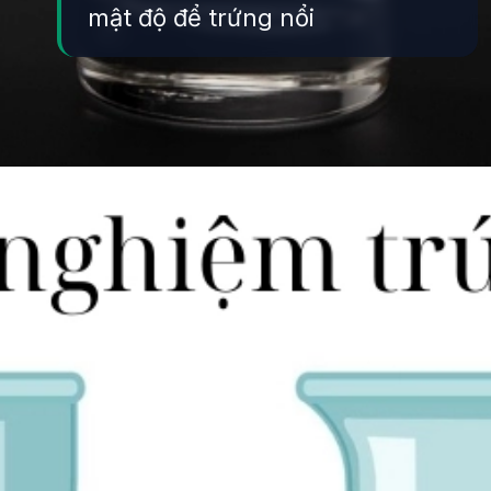
mật độ để trứng nổi
Đang mở
https://yeukhoahoc.edu.vn/vi-sao-trung-noi-trong-nuoc-muoi