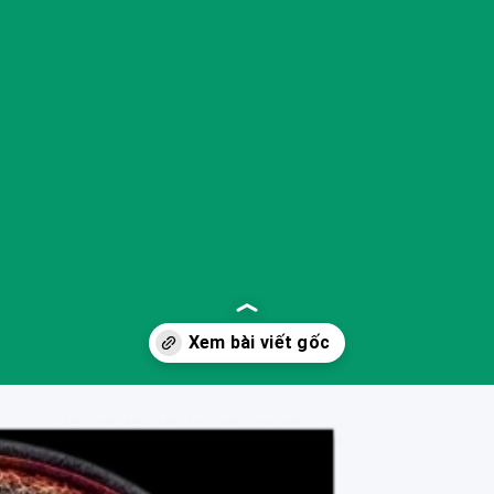
Đang mở
https://yeukhoahoc.edu.vn/vu-tru-quan-sat-duoc