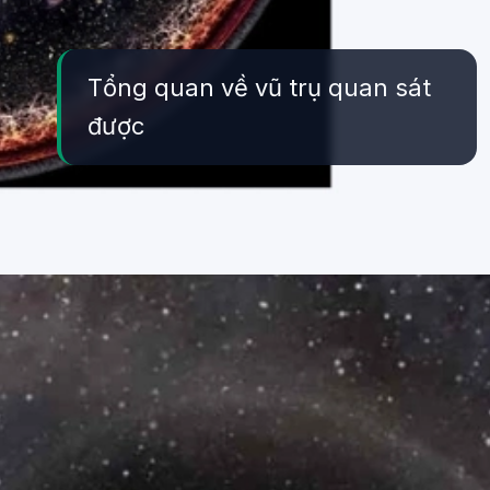
Tổng quan về vũ trụ quan sát
được
Đang mở
https://yeukhoahoc.edu.vn/vu-tru-quan-sat-duoc