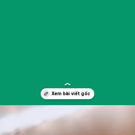
Đang mở
https://yeukhoahoc.edu.vn/xe-hybrid-toan-phan-la-gi