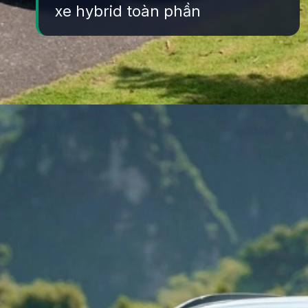
xe hybrid toàn phần
Đang mở
https://yeukhoahoc.edu.vn/xe-hybrid-toan-phan-la-gi