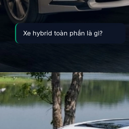
Xe hybrid toàn phần là gì?
Đang mở
https://yeukhoahoc.edu.vn/xe-hybrid-toan-phan-la-gi