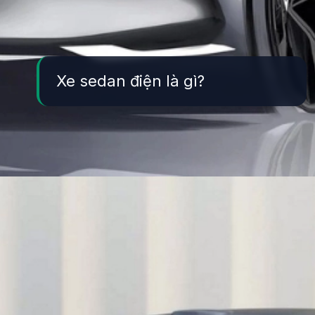
Xe sedan điện là gì?
Đang mở
https://yeukhoahoc.edu.vn/xe-sedan-dien-la-gi