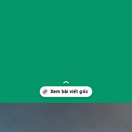
Đang mở
https://yeukhoahoc.edu.vn/xe-sedan-dien-la-gi