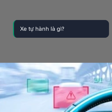
Xe tự hành là gì?
Đang mở
https://yeukhoahoc.edu.vn/xe-tu-hanh