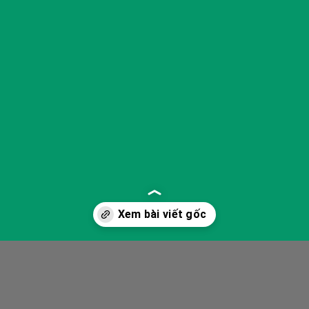
Đang mở
https://yeukhoahoc.edu.vn/xe-tu-hanh