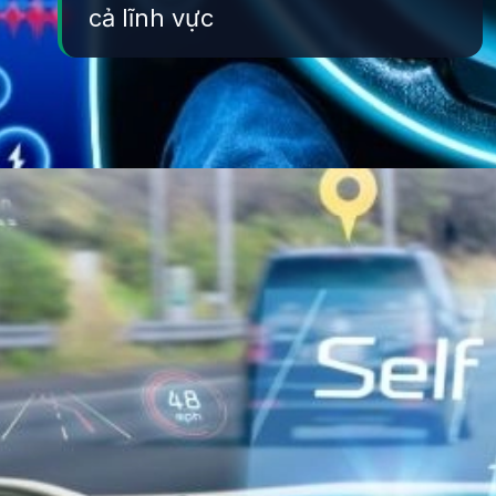
cả lĩnh vực
Đang mở
https://yeukhoahoc.edu.vn/xe-tu-hanh