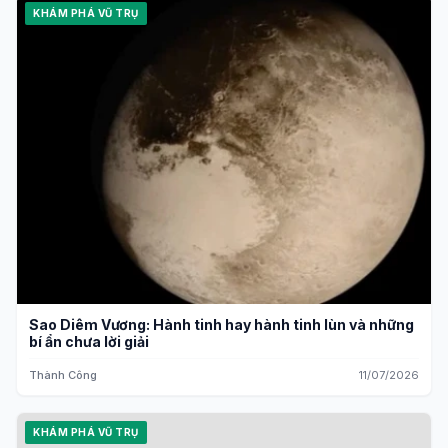
KHÁM PHÁ VŨ TRỤ
Sao Diêm Vương: Hành tinh hay hành tinh lùn và những
bí ẩn chưa lời giải
Thành Công
11/07/2026
KHÁM PHÁ VŨ TRỤ