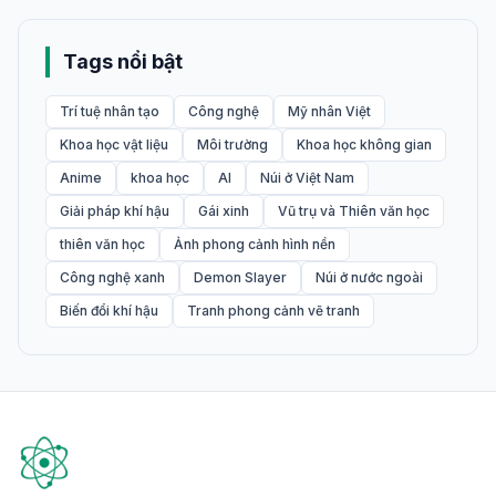
Tags nổi bật
Trí tuệ nhân tạo
Công nghệ
Mỹ nhân Việt
Khoa học vật liệu
Môi trường
Khoa học không gian
Anime
khoa học
AI
Núi ở Việt Nam
Giải pháp khí hậu
Gái xinh
Vũ trụ và Thiên văn học
thiên văn học
Ảnh phong cảnh hình nền
Công nghệ xanh
Demon Slayer
Núi ở nước ngoài
Biến đổi khí hậu
Tranh phong cảnh vẽ tranh