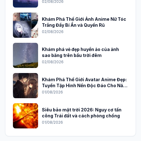
02/08/2026
Khám Phá Thế Giới Ảnh Anime Nữ Tóc
Trắng Đầy Bí Ẩn và Quyến Rũ
02/08/2026
Khám phá vẻ đẹp huyền ảo của ảnh
sao băng trên bầu trời đêm
02/08/2026
Khám Phá Thế Giới Avatar Anime Đẹp:
Tuyển Tập Hình Nền Độc Đáo Cho Năm
2026
01/08/2026
Siêu bão mặt trời 2026: Nguy cơ tấn
công Trái đất và cách phòng chống
01/08/2026