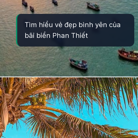
Tìm hiểu vẻ đẹp bình yên của
bãi biển Phan Thiết
Đang mở
https://yeukhoahoc.edu.vn/bai-bien-phan-thiet-dep