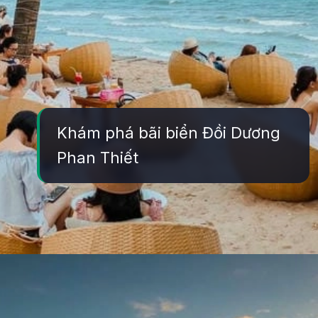
Khám phá bãi biển Đồi Dương
Phan Thiết
Đang mở
https://yeukhoahoc.edu.vn/bai-bien-phan-thiet-dep