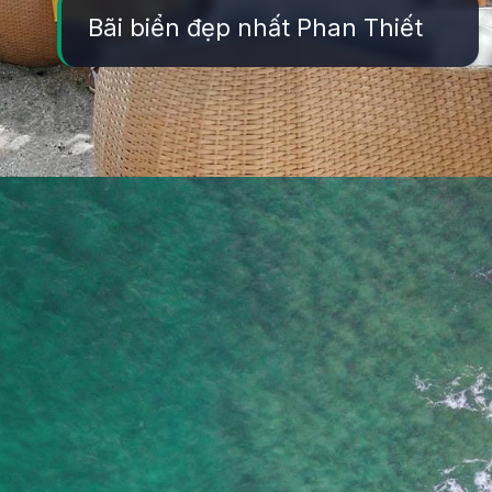
Bãi biển đẹp nhất Phan Thiết
Đang mở
https://yeukhoahoc.edu.vn/bai-bien-phan-thiet-dep