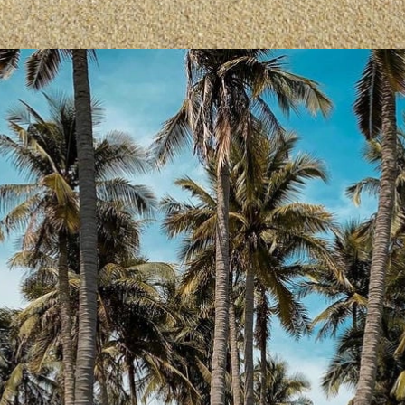
Đang mở
https://yeukhoahoc.edu.vn/bai-bien-phan-thiet-dep