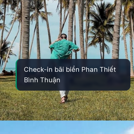
Check-in bãi biển Phan Thiết
Bình Thuận
Đang mở
https://yeukhoahoc.edu.vn/bai-bien-phan-thiet-dep