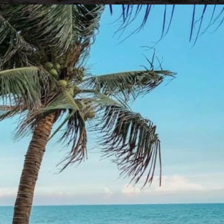
Đang mở
https://yeukhoahoc.edu.vn/bai-bien-phan-thiet-dep