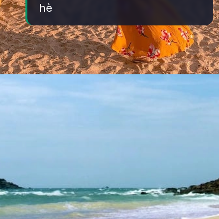
hè
Đang mở
https://yeukhoahoc.edu.vn/bai-bien-phan-thiet-dep