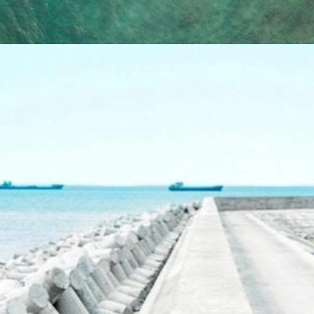
Đang mở
https://yeukhoahoc.edu.vn/bai-bien-phan-thiet-dep