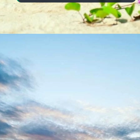
Đang mở
https://yeukhoahoc.edu.vn/bai-bien-phan-thiet-dep