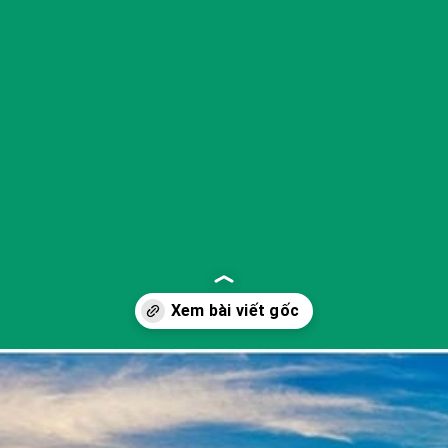
Đang mở
https://yeukhoahoc.edu.vn/bai-bien-phan-thiet-dep