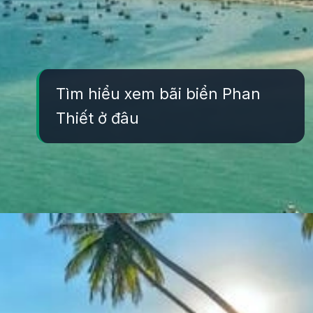
Tìm hiểu xem bãi biển Phan
Thiết ở đâu
Đang mở
https://yeukhoahoc.edu.vn/bai-bien-phan-thiet-dep