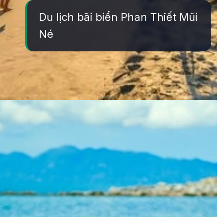
Du lịch bãi biển Phan Thiết Mũi
Né
Đang mở
https://yeukhoahoc.edu.vn/bai-bien-phan-thiet-dep