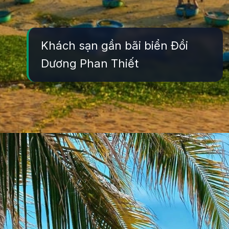
Khách sạn gần bãi biển Đồi
Dương Phan Thiết
Đang mở
https://yeukhoahoc.edu.vn/bai-bien-phan-thiet-dep