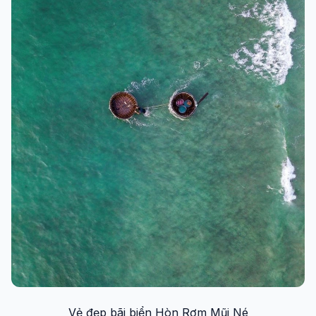
Vẻ đẹp bãi biển Hòn Rơm Mũi Né