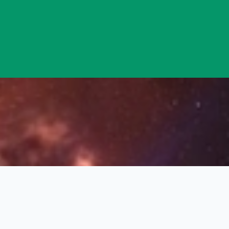
Đang mở
https://yeukhoahoc.edu.vn/buc-xa-khong-gian