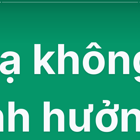
ạ khôn
nh hưởn