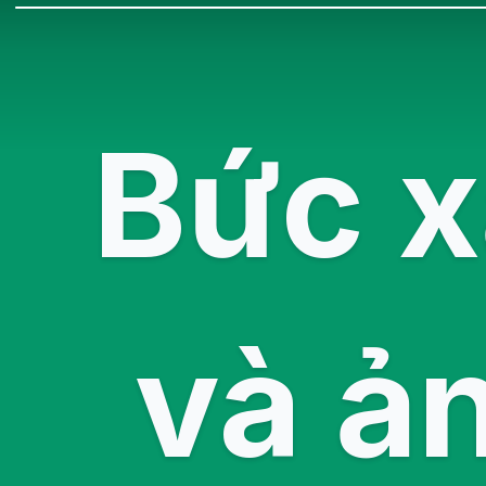
Bức x
và ả