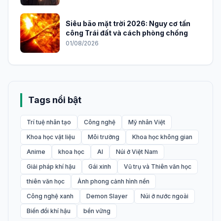
Siêu bão mặt trời 2026: Nguy cơ tấn
công Trái đất và cách phòng chống
01/08/2026
Tags nổi bật
Trí tuệ nhân tạo
Công nghệ
Mỹ nhân Việt
Khoa học vật liệu
Môi trường
Khoa học không gian
Anime
khoa học
AI
Núi ở Việt Nam
Giải pháp khí hậu
Gái xinh
Vũ trụ và Thiên văn học
thiên văn học
Ảnh phong cảnh hình nền
Công nghệ xanh
Demon Slayer
Núi ở nước ngoài
Biến đổi khí hậu
bền vững