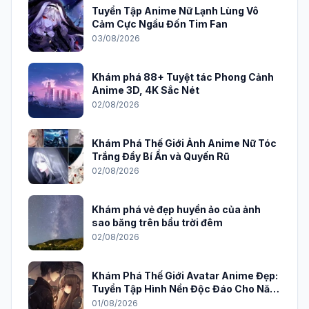
Tuyển Tập Anime Nữ Lạnh Lùng Vô
Cảm Cực Ngầu Đốn Tim Fan
03/08/2026
Khám phá 88+ Tuyệt tác Phong Cảnh
Anime 3D, 4K Sắc Nét
02/08/2026
Khám Phá Thế Giới Ảnh Anime Nữ Tóc
Trắng Đầy Bí Ẩn và Quyến Rũ
02/08/2026
Khám phá vẻ đẹp huyền ảo của ảnh
sao băng trên bầu trời đêm
02/08/2026
Khám Phá Thế Giới Avatar Anime Đẹp:
Tuyển Tập Hình Nền Độc Đáo Cho Năm
2026
01/08/2026