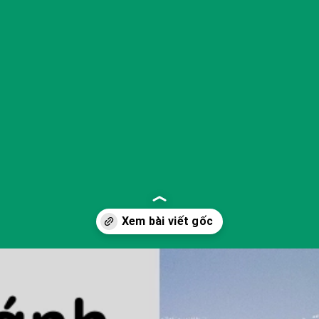
Đang mở
https://yeukhoahoc.edu.vn/o-nhiem-anh-sang