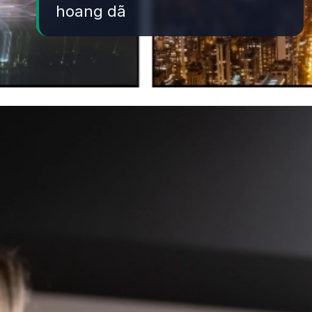
hoang dã
Đang mở
https://yeukhoahoc.edu.vn/o-nhiem-anh-sang