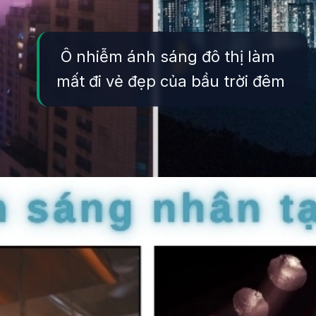
Ô nhiễm ánh sáng đô thị làm
mất đi vẻ đẹp của bầu trời đêm
Đang mở
https://yeukhoahoc.edu.vn/o-nhiem-anh-sang