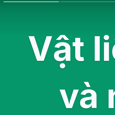
Vật l
và