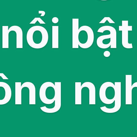
nổi bật
ông ng