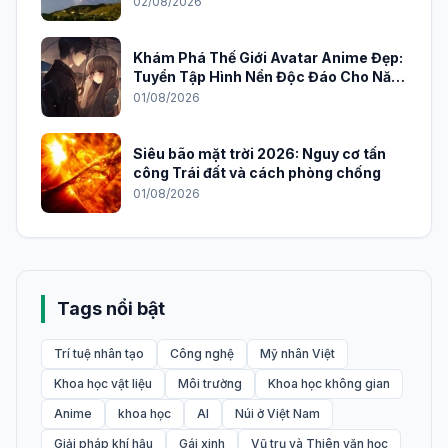
02/08/2026
Khám Phá Thế Giới Avatar Anime Đẹp:
Tuyển Tập Hình Nền Độc Đáo Cho Năm
2026
01/08/2026
Siêu bão mặt trời 2026: Nguy cơ tấn
công Trái đất và cách phòng chống
01/08/2026
Tags nổi bật
Trí tuệ nhân tạo
Công nghệ
Mỹ nhân Việt
Khoa học vật liệu
Môi trường
Khoa học không gian
Anime
khoa học
AI
Núi ở Việt Nam
Giải pháp khí hậu
Gái xinh
Vũ trụ và Thiên văn học